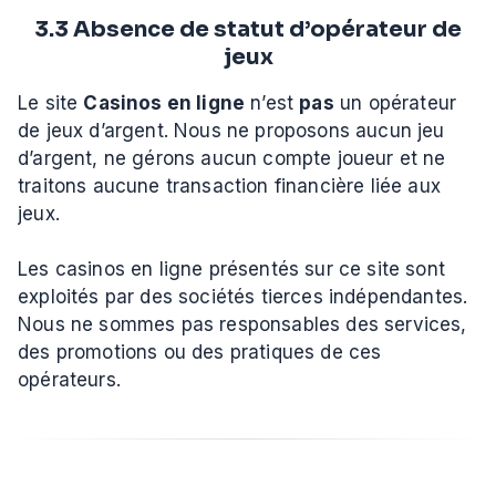
3.3 Absence de statut d’opérateur de
jeux
Le site
Casinos en ligne
n’est
pas
un opérateur
de jeux d’argent. Nous ne proposons aucun jeu
d’argent, ne gérons aucun compte joueur et ne
traitons aucune transaction financière liée aux
jeux.
Les casinos en ligne présentés sur ce site sont
exploités par des sociétés tierces indépendantes.
Nous ne sommes pas responsables des services,
des promotions ou des pratiques de ces
opérateurs.