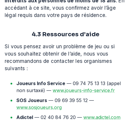
interdits aux personnes de moins de 18 ans
. En
accédant à ce site, vous confirmez avoir l’âge
légal requis dans votre pays de résidence.
4.3 Ressources d’aide
Si vous pensez avoir un problème de jeu ou si
vous souhaitez obtenir de l’aide, nous vous
recommandons de contacter les organismes
suivants :
Joueurs Info Service
— 09 74 75 13 13 (appel
non surtaxé) —
www.joueurs-info-service.fr
SOS Joueurs
— 09 69 39 55 12 —
www.sosjoueurs.org
Adictel
— 02 40 84 76 20 —
www.adictel.com