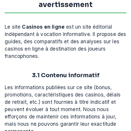
avertissement
Le site
Casinos en ligne
est un site éditorial
indépendant à vocation informative. Il propose des
guides, des comparatifs et des analyses sur les
casinos en ligne à destination des joueurs
francophones.
3.1 Contenu informatif
Les informations publiées sur ce site (bonus,
promotions, caractéristiques des casinos, délais
de retrait, etc.) sont fournies à titre indicatif et
peuvent évoluer à tout moment. Nous nous
efforçons de maintenir ces informations à jour,
mais nous ne pouvons garantir leur exactitude