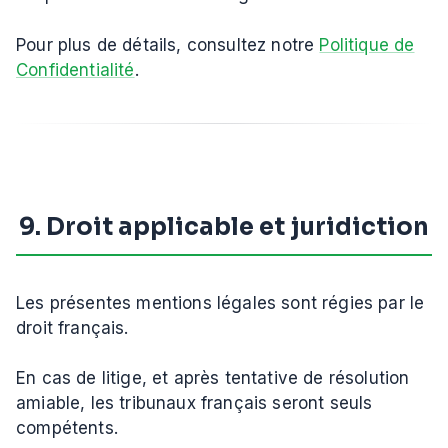
Pour plus de détails, consultez notre
Politique de
Confidentialité
.
9. Droit applicable et juridiction
Les présentes mentions légales sont régies par le
droit français.
En cas de litige, et après tentative de résolution
amiable, les tribunaux français seront seuls
compétents.