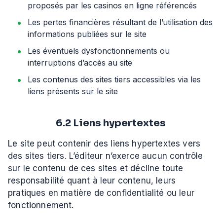
proposés par les casinos en ligne référencés
Les pertes financières résultant de l’utilisation des
informations publiées sur le site
Les éventuels dysfonctionnements ou
interruptions d’accès au site
Les contenus des sites tiers accessibles via les
liens présents sur le site
6.2 Liens hypertextes
Le site peut contenir des liens hypertextes vers
des sites tiers. L’éditeur n’exerce aucun contrôle
sur le contenu de ces sites et décline toute
responsabilité quant à leur contenu, leurs
pratiques en matière de confidentialité ou leur
fonctionnement.