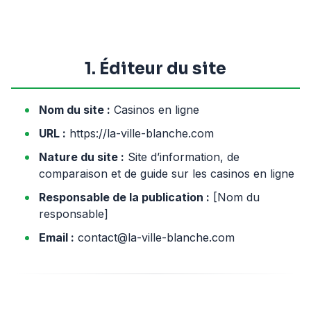
1. Éditeur du site
Nom du site :
Casinos en ligne
URL :
https://la-ville-blanche.com
Nature du site :
Site d’information, de
comparaison et de guide sur les casinos en ligne
Responsable de la publication :
[Nom du
responsable]
Email :
contact@la-ville-blanche.com