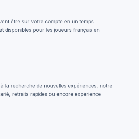
uvent être sur votre compte en un temps
at disponibles pour les joueurs français en
 à la recherche de nouvelles expériences, notre
arié, retraits rapides ou encore expérience