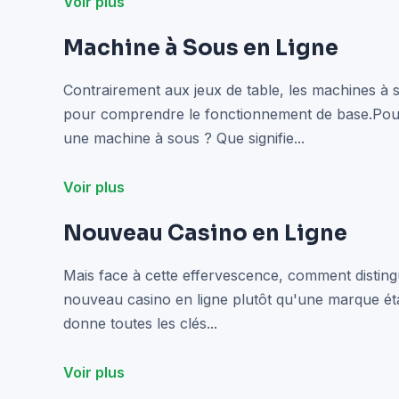
Voir plus
Machine à Sous en Ligne
Contrairement aux jeux de table, les machines à s
pour comprendre le fonctionnement de base.Pour
une machine à sous ? Que signifie...
Voir plus
Nouveau Casino en Ligne
Mais face à cette effervescence, comment disting
nouveau casino en ligne plutôt qu'une marque é
donne toutes les clés...
Voir plus