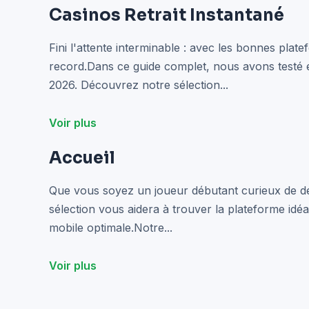
Casinos Retrait Instantané
Fini l'attente interminable : avec les bonnes pl
record.Dans ce guide complet, nous avons testé et
2026. Découvrez notre sélection...
Voir plus
Accueil
Que vous soyez un joueur débutant curieux de déc
sélection vous aidera à trouver la plateforme idé
mobile optimale.Notre...
Voir plus