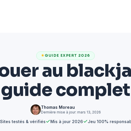
GUIDE EXPERT 2026
uer au blackjac
guide complet
Thomas Moreau
Dernière mise à jour: mars 13, 2026
Sites testés & vérifiés
Mis à jour 2026
Jeu 100% responsab