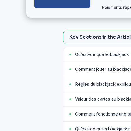
Paiements rapi
Key Sections in the Artic
Qu’est-ce que le blackjack
Comment jouer au blackjack
Règles du blackjack expliq
Valeur des cartes au blackj
Comment fonctionne une tab
Qu’est-ce qu’un blackjack n