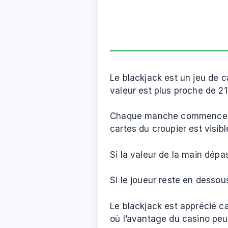
Le blackjack est un jeu de ca
valeur est plus proche de 2
Chaque manche commence par 
cartes du croupier est visib
Si la valeur de la main dépa
Si le joueur reste en dessous
Le blackjack est apprécié ca
où l’avantage du casino peut