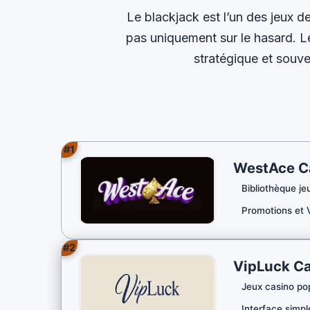
Le blackjack est l’un des jeux d
pas uniquement sur le hasard. Les
stratégique et souve
#1
WestAce C
Bibliothèque j
Promotions et 
#2
VipLuck C
Jeux casino po
Interface simpl