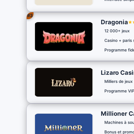
#3
Dragonia
12 000+ jeux
Casino + paris 
Programme fidé
Lizaro Cas
Milliers de jeux
Programme VIP 
Millioner 
Machines à sou
Bonus et promo