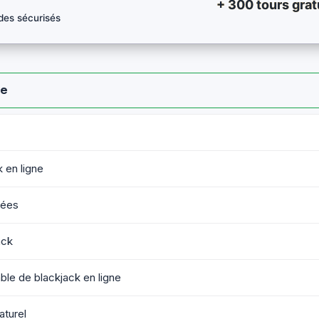
+ 300 tours grat
des sécurisés
le
 en ligne
uées
ack
le de blackjack en ligne
aturel