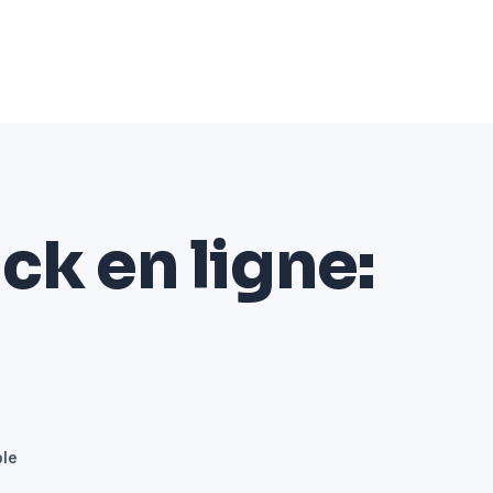
k en ligne:
le