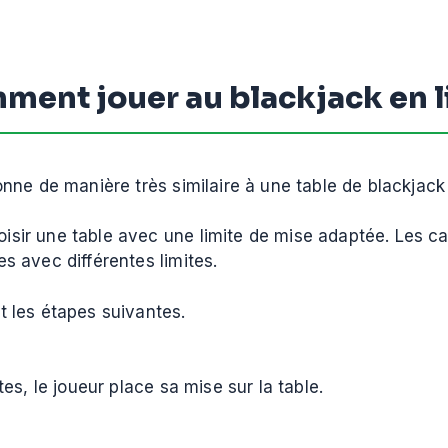
ment jouer au blackjack en l
onne de manière très similaire à une table de blackjac
sir une table avec une limite de mise adaptée. Les ca
s avec différentes limites.
t les étapes suivantes.
tes, le joueur place sa mise sur la table.