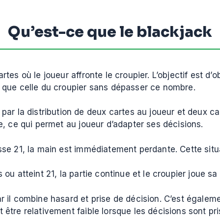
Qu’est-ce que le blackjack
rtes où le joueur affronte le croupier. L’objectif est d’
1 que celle du croupier sans dépasser ce nombre.
la distribution de deux cartes au joueur et deux car
le, ce qui permet au joueur d’adapter ses décisions.
sse 21, la main est immédiatement perdante. Cette situ
 ou atteint 21, la partie continue et le croupier joue sa
r il combine hasard et prise de décision. C’est égaleme
 être relativement faible lorsque les décisions sont pr